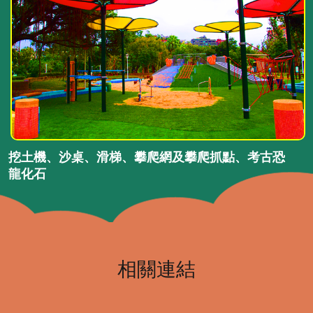
挖土機、沙桌、滑梯、攀爬網及攀爬抓點、考古恐
龍化石
相關連結