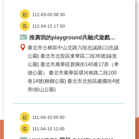
坊/
說
112-03-05 08:30
明
會
112-04-15 17:00
何
推廣我的playground共融式遊戲場工作坊
謂
「共
臺北市士林區中山北路六段忠誠路口(忠誠
融」
公園) 臺北市北投區東華區二段36號(線形
公園) 臺北市萬華區寶興街140巷17弄（孝
規
劃
德公園） 臺北市萬華區環河南路二段100
中
巷14號(柳鄉公園) 臺北市北投區建國街4號
的
旁(前山公園)
遊
戲
場
111-04-10 09:00
網
站
111-04-10 12:00
導
覽