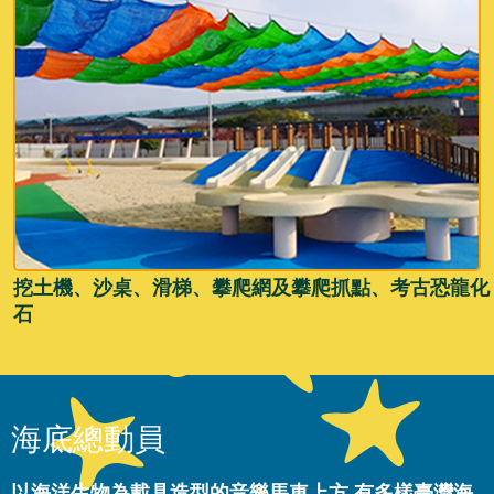
挖土機、沙桌、滑梯、攀爬網及攀爬抓點、考古恐龍化
石
海底總動員
以海洋生物為載具造型的音樂馬車上方 有多樣臺灣海