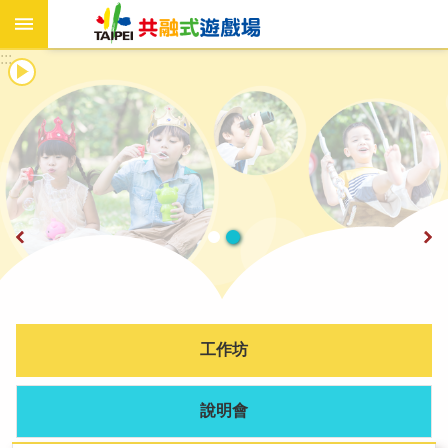
:::
進
跳到主要內容區塊
階
搜
尋
遊
戲
場
資
訊
新
聞
工作坊
報
導
說明會
工
作