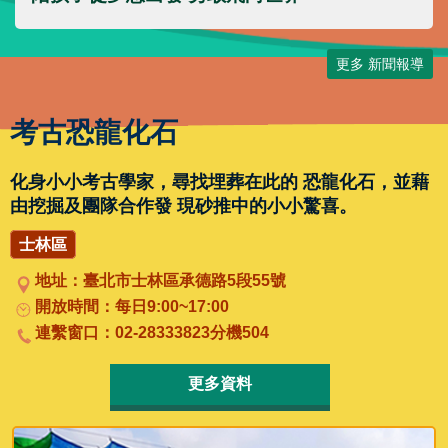
隱
私
更多 新聞報導
權
及
資
考古恐龍化石
訊
安
全
化身小小考古學家，尋找埋葬在此的 恐龍化石，並藉
政
由挖掘及團隊合作發 現砂推中的小小驚喜。
策
士林區
聯
絡
地址：臺北市士林區承德路5段55號
我
開放時間：每日9:00~17:00
們
連繫窗口：02-28333823分機504
陳
情
更多資料
系
統