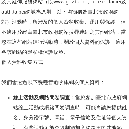
及其延伸服務網站（以www.gov.taipei、citizen.taipei及
網
站
auth.taipei網域為原則，以下均簡稱為臺北市政府網
導
站）活動時，所涉及的個人資料收集、運用與保護。但
覽
不適用於經由臺北市政府網站搜尋連結之其他網站，當
臺
北
您在這些網站進行活動時，關於個人資料的保護，適用
市
各該網站的隱私權保護政策。
政
府
個人資料收集方式
臺
北
通
我們會透過以下幾種管道收集網友個人資料：
政
線上活動及網路問卷調查
：當您參加臺北市政府網
府
網
站線上活動或網路問卷調查時，可能會請您提供姓
站
名、身分證字號、電話、電子信箱及住址等個人資
資
料
訊，有些活動可能會限制須加入網路市民才能參