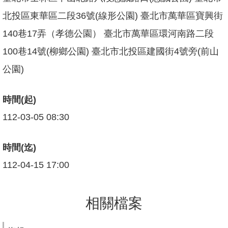
坊/
北投區東華區二段36號(線形公園) 臺北市萬華區寶興街
說
明
140巷17弄（孝德公園） 臺北市萬華區環河南路二段
會
100巷14號(柳鄉公園) 臺北市北投區建國街4號旁(前山
何
謂
公園)
「共
融」
時間(起)
規
112-03-05 08:30
劃
中
的
時間(迄)
遊
戲
112-04-15 17:00
場
回
相關檔案
首
頁