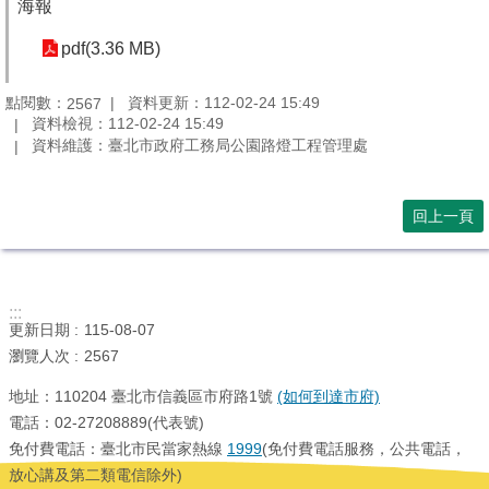
海報
網
站
pdf(3.36 MB)
導
覽
點閱數：
資料更新：112-02-24 15:49
2567
資料檢視：112-02-24 15:49
臺
資料維護：臺北市政府工務局公園路燈工程管理處
北
市
政
回上一頁
府
臺
北
通
:::
更新日期
115-08-07
政
瀏覽人次
2567
府
地址：110204 臺北市信義區市府路1號
(如何到達市府)
網
電話：02-27208889(代表號)
站
資
免付費電話：臺北市民當家熱線
1999
(免付費電話服務，公共電話，
料
放心講及第二類電信除外)