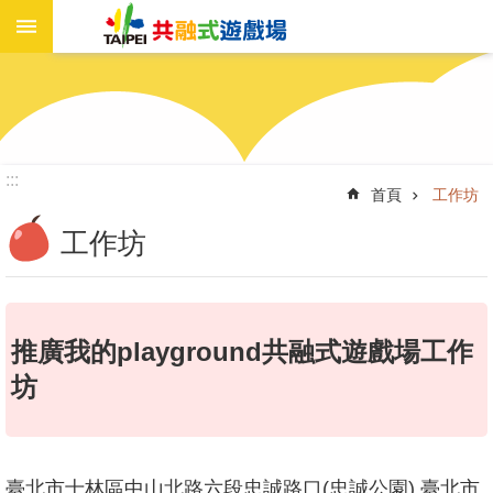
進
跳到主要內容區塊
階
搜
尋
:::
首頁
工作坊
遊
戲
工作坊
場
資
訊
推廣我的playground共融式遊戲場工作
新
聞
坊
報
導
工
作
臺北市士林區中山北路六段忠誠路口(忠誠公園) 臺北市