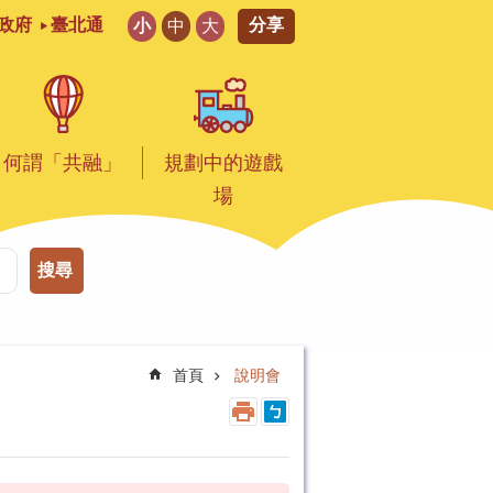
分享
政府
臺北通
小
中
大
何謂「共融」
規劃中的遊戲
場
搜尋
首頁
說明會