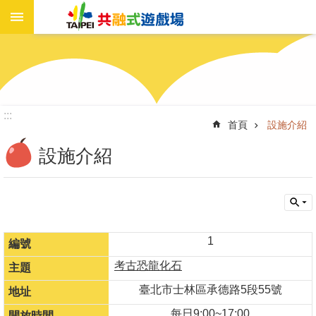
進
跳到主要內容區塊
階
搜
尋
:::
首頁
設施介紹
遊
戲
設施介紹
場
資
訊
新
聞
1
報
考古恐龍化石
導
臺北市士林區承德路5段55號
工
作
每日9:00~17:00