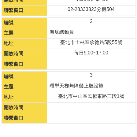
坊/
02-28333823分機504
說
明
2
會
海底總動員
何
謂
臺北市士林區承德路5段55號
「共
每日9:00~17:00
融」
規
劃
3
中
的
環型天梯無障礙上肢設施
遊
臺北市中山區民權東路三段1號
戲
場
回
首
頁