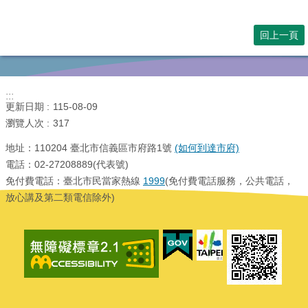
網
站
回上一頁
導
覽
臺
北
:::
更新日期
115-08-09
市
瀏覽人次
政
317
府
地址：110204 臺北市信義區市府路1號
(如何到達市府)
臺
電話：02-27208889(代表號)
北
免付費電話：臺北市民當家熱線
1999
(免付費電話服務，公共電話，
通
放心講及第二類電信除外)
政
府
網
站
資
料