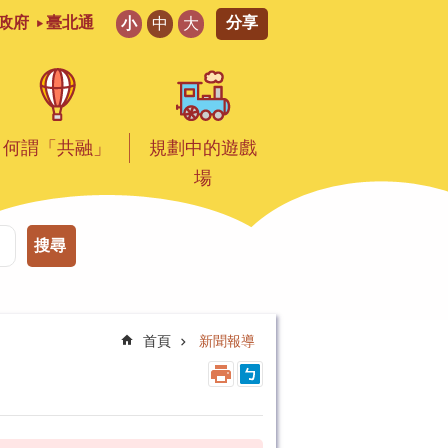
分享
政府
臺北通
小
中
大
何謂「共融」
規劃中的遊戲
場
搜尋
首頁
新聞報導