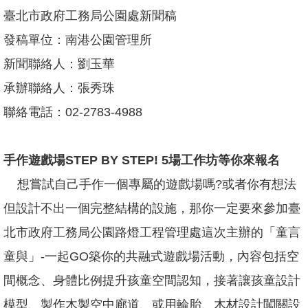
坊/
臺北市政府工務局公園處新聞稿
說
明
發稿單位：南港公園管理所
會
新聞聯絡人：劉玉華
何
承辦聯絡人：張秀珠
謂
「共
聯絡電話：02-2783-4988
融」
規
手作遊戲場STEP BY STEP! 5場工作坊等你來報名
劃
中
想嘗試自己手作一個專屬的遊戲場嗎?或者你有想法
的
遊
但設計不出一個完整結構的設施，那你一定要來參加臺
戲
北市政府工務局公園路燈工程管理處這次主辦的「童言
場
童與」-一起GO築你的共融式遊戲場活動，內容包括空
回
首
間概念、身體比例提升孩童空間認知，接著讓孩童設計
頁
模型、製作木製空中廊道、或用輪胎、木材設計闖關設