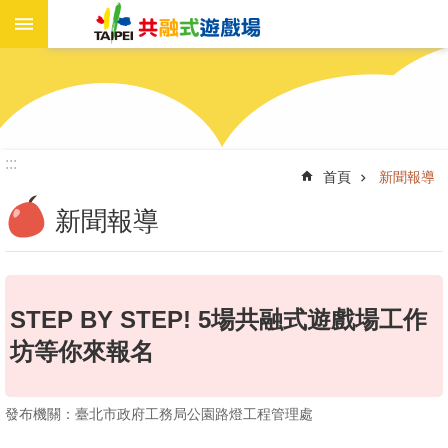
進
跳到主要內容區塊
階
搜
尋
:::
首頁
新聞報導
遊
戲
新聞報導
場
資
訊
STEP BY STEP! 5場共融式遊戲場工作
新
聞
坊等你來報名
報
導
發布機關：臺北市政府工務局公園路燈工程管理處
工
作