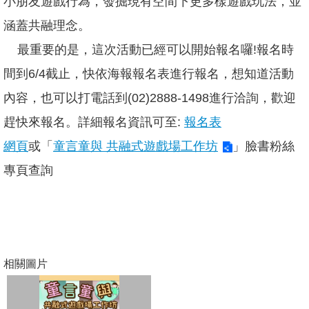
小朋友遊戲行為，發掘現有空間下更多樣遊戲玩法，並
開
放
涵蓋共融理念。
宣
告
最重要的是，這次活動已經可以開始報名囉!報名時
隱
間到6/4截止，快依海報報名表進行報名，想知道活動
私
內容，也可以打電話到(02)2888-1498進行洽詢，歡迎
權
及
趕快來報名。詳細報名資訊可至:
報名表
資
訊
網頁
或「
童言童與 共融式遊戲場工作坊
」臉書粉絲
安
專頁查詢
全
政
策
聯
絡
我
相關圖片
們
陳