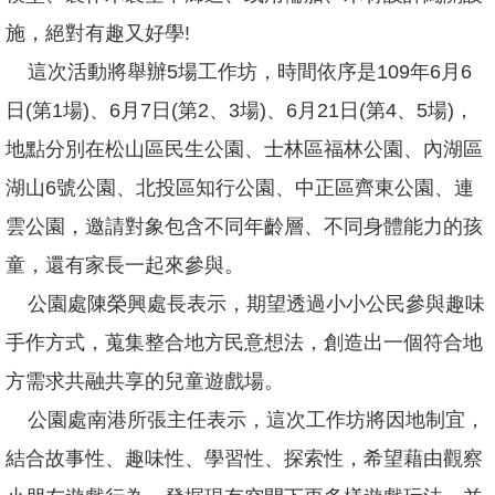
網
施，絕對有趣又好學!
站
導
這次活動將舉辦5場工作坊，時間依序是109年6月6
覽
日(第1場)、6月7日(第2、3場)、6月21日(第4、5場)，
臺
地點分別在松山區民生公園、士林區福林公園、內湖區
北
市
湖山6號公園、北投區知行公園、中正區齊東公園、連
政
府
雲公園，邀請對象包含不同年齡層、不同身體能力的孩
童，還有家長一起來參與。
臺
北
公園處陳榮興處長表示，期望透過小小公民參與趣味
通
手作方式，蒐集整合地方民意想法，創造出一個符合地
政
方需求共融共享的兒童遊戲場。
府
網
公園處南港所張主任表示，這次工作坊將因地制宜，
站
資
結合故事性、趣味性、學習性、探索性，希望藉由觀察
料