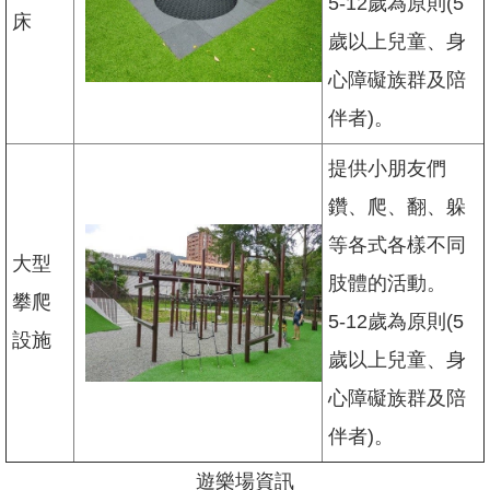
5-12歲為原則(5
情
床
系
歲以上兒童、身
統
心障礙族群及陪
伴者)。
提供小朋友們
鑽、爬、翻、躲
等各式各樣不同
大型
肢體的活動。
攀爬
5-12歲為原則(5
設施
歲以上兒童、身
心障礙族群及陪
伴者)。
遊樂場資訊