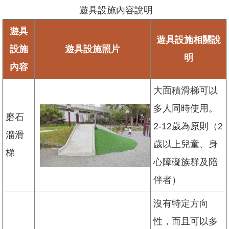
網
遊具設施內容說明
站
導
遊具
遊具設施相關說
覽
設施
遊具設施照片
明
臺
內容
北
市
大面積滑梯可以
政
府
多人同時使用。
磨石
臺
2-12歲為原則（2
北
溜滑
歲以上兒童、身
通
梯
心障礙族群及陪
政
府
伴者）
網
站
沒有特定方向
資
料
性，而且可以多