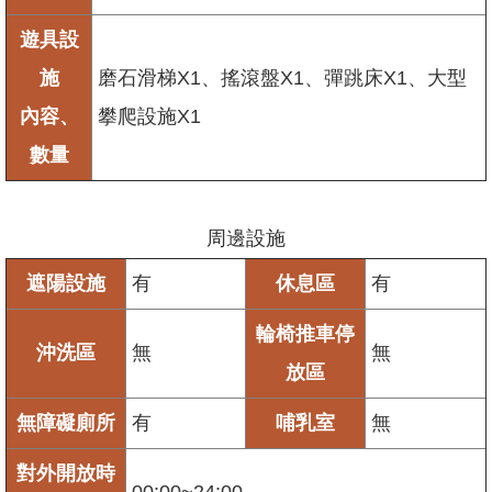
遊具設
施
磨石滑梯X1、搖滾盤X1、彈跳床X1、大型
內容、
攀爬設施X1
數量
周邊設施
遮陽設施
有
休息區
有
輪椅推車停
沖洗區
無
無
放區
無障礙廁所
有
哺乳室
無
對外開放時
00:00~24:00