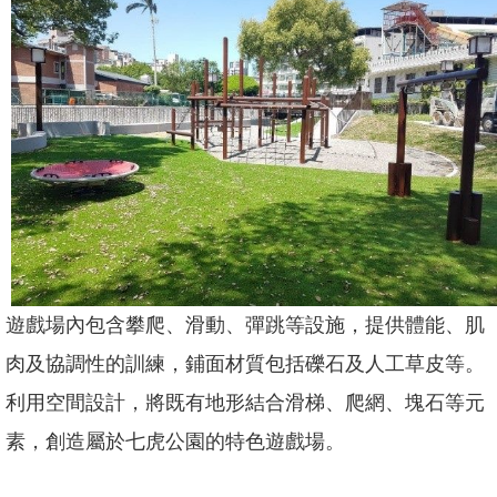
坊/
說
明
會
何
謂
「共
融」
規
劃
中
的
遊戲場內包含攀爬、滑動、彈跳等設施，提供體能、肌
遊
戲
肉及協調性的訓練，鋪面材質包括礫石及人工草皮等。
場
利用空間設計，將既有地形結合滑梯、爬網、塊石等元
回
素，創造屬於七虎公園的特色遊戲場。
首
頁