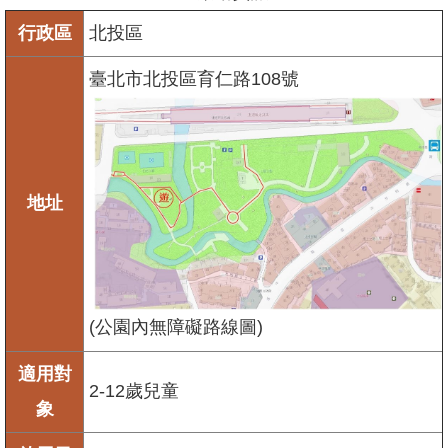
行政區
北投區
臺北市北投區育仁路108號
地址
(公園內無障礙路線圖)
適用對
2-12歲兒童
象