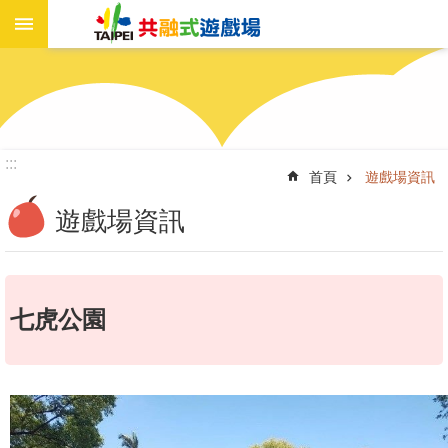
進
跳到主要內容區塊
階
搜
尋
:::
首頁
遊戲場資訊
遊
戲
遊戲場資訊
場
資
訊
七虎公園
新
聞
報
導
工
作