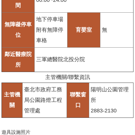
間
地下停車場
無障礙停車
附有無障停
育嬰室
無
位
車格
鄰近醫療院
三軍總醫院北投分院
所
主管機關/聯繫資訊
臺北市政府工務
陽明山公園管理
主管機
聯繫窗
局公園路燈工程
所
關
口
管理處
2883-2130
遊具設施照片