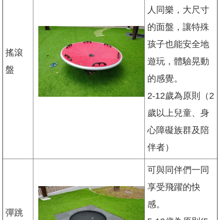
開
人同樂，大尺寸
放
宣
的面盤，讓特殊
告
孩子也能安全地
隱
搖滾
遊玩，體驗晃動
私
盤
權
的感覺。
及
資
2-12歲為原則（2
訊
歲以上兒童、身
安
全
心障礙族群及陪
政
策
伴者）
聯
可與同伴們一同
絡
我
享受飛躍的快
們
感。
彈跳
陳