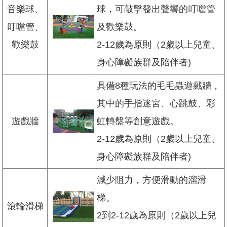
開
音樂球、
球，可敲擊發出聲響的叮噹管
放
宣
叮噹管、
及歡樂鼓。
告
歡樂鼓
2-12歲為原則（2歲以上兒童、
隱
身心障礙族群及陪伴者)
私
權
及
具備8種玩法的毛毛蟲遊戲牆，
資
其中的手指迷宮、心跳鼓、彩
訊
安
遊戲牆
虹轉盤等創意遊戲。
全
政
2-12歲為原則（2歲以上兒童、
策
身心障礙族群及陪伴者)
聯
絡
減少阻力，方便滑動的溜滑
我
梯。
們
滾輪滑梯
2到2-12歲為原則（2歲以上兒
陳