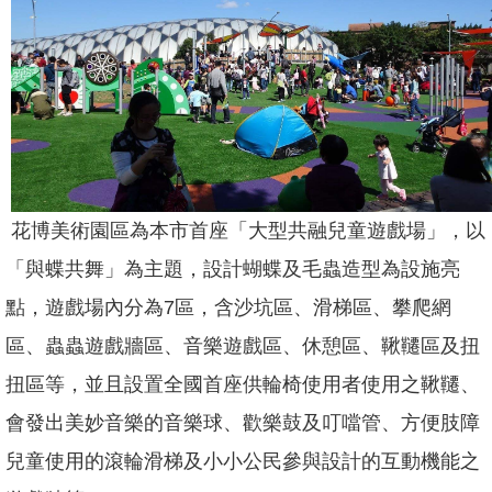
坊/
說
明
會
何
謂
「共
融」
花博美術園區為本市首座「大型共融兒童遊戲場」，以
規
劃
「與蝶共舞」為主題，設計蝴蝶及毛蟲造型為設施亮
中
的
點，遊戲場內分為7區，含沙坑區、滑梯區、攀爬網
遊
區、蟲蟲遊戲牆區、音樂遊戲區、休憩區、鞦韆區及扭
戲
場
扭區等，並且設置全國首座供輪椅使用者使用之鞦韆、
回
會發出美妙音樂的音樂球、歡樂鼓及叮噹管、方便肢障
首
兒童使用的滾輪滑梯及小小公民參與設計的互動機能之
頁