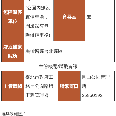
(公園內無設
無障礙停
置停車場，
育嬰室
無
車位
周邊設有無
障礙停車格)
鄰近醫療
馬偕醫院台北院區
院所
主管機關/聯繫資訊
臺北市政府工
圓山公園管理
主管機關
務局公園路燈
聯繫窗口
所
工程管理處
25850192
遊具設施照片