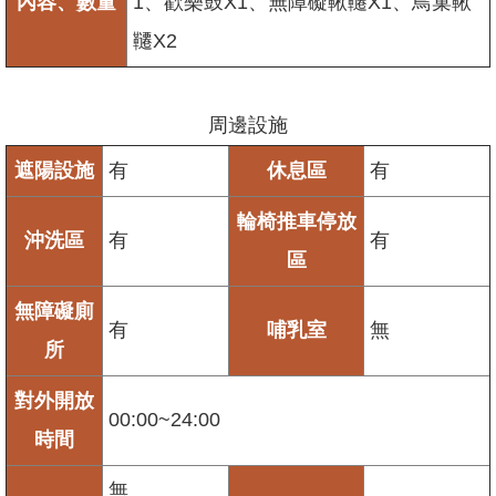
內容、數量
1、歡樂鼓X1、無障礙鞦韆X1、鳥巢鞦
韆X2
周邊設施
遮陽設施
有
休息區
有
輪椅推車停放
沖洗區
有
有
區
無障礙廁
有
哺乳室
無
所
對外開放
00:00~24:00
時間
無