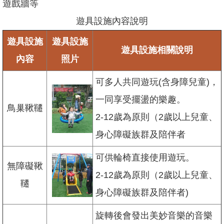
遊戲牆等
網
站
遊具設施內容說明
導
覽
遊具設施
遊具設施
遊具設施相關說明
臺
內容
照片
北
市
可多人共同遊玩(含身障兒童)，
政
一同享受擺盪的樂趣。
府
鳥巢鞦韆
2-12歲為原則（2歲以上兒童、
臺
北
身心障礙族群及陪伴者
通
可供輪椅直接使用遊玩。
政
無障礙鞦
府
2-12歲為原則（2歲以上兒童、
韆
網
身心障礙族群及陪伴者)
站
資
旋轉後會發出美妙音樂的音樂
料