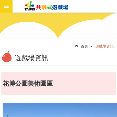
進
跳到主要內容區塊
階
搜
尋
:::
首頁
遊戲場資訊
遊
戲
遊戲場資訊
場
資
訊
花博公園美術園區
新
聞
報
導
工
作