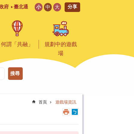
分享
政府
臺北通
小
中
大
何謂「共融」
規劃中的遊戲
場
搜尋
首頁
遊戲場資訊