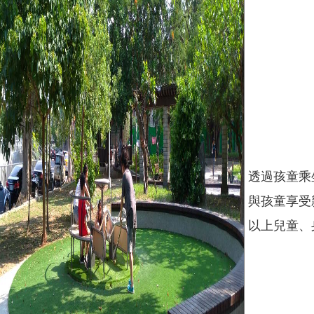
透過孩童乘
與孩童享受
以上兒童、