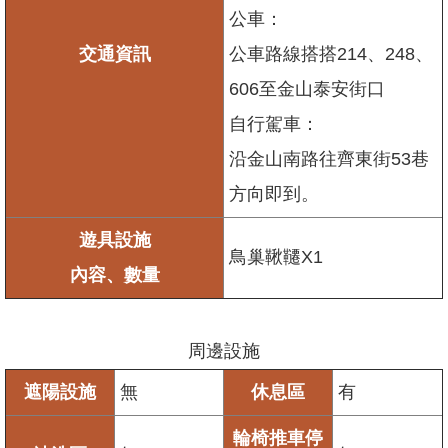
情
公車：
系
統
交通資訊
公車路線搭搭214、248、
606至金山泰安街口
自行駕車：
沿金山南路往齊東街53巷
方向即到。
遊具設施
鳥巢鞦韆X1
內容、數量
周邊設施
遮陽設施
無
休息區
有
輪椅推車停