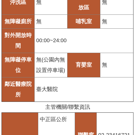
沖洗區
無
無
放區
無障礙廁所
無
哺乳室
無
對外開放時
00:00~24:00
間
無障礙停車
無(公園內無
育嬰室
無
位
設置停車場)
鄰近醫療院
臺大醫院
所
主管機關/聯繫資訊
中正區公所
聯繫窗
02-23416721