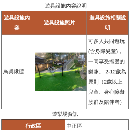
網
遊具設施內容說明
站
導
遊具設施內
遊具設施相關說
遊具設施照片
覽
容
明
臺
北
可多人共同遊玩
市
(含身障兒童)，
政
府
一同享受擺盪的
臺
鳥巢鞦韆
樂趣。 2-12歲為
北
原則（2歲以上
通
兒童、身心障礙
政
府
族群及陪伴者）
網
站
遊樂場資訊
資
料
行政區
中正區