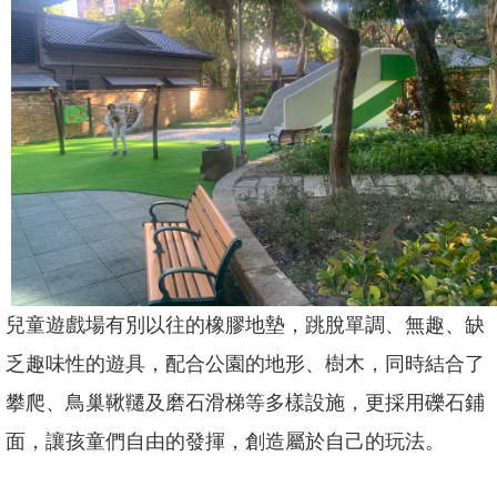
坊/
說
明
會
何
謂
「共
融」
規
劃
中
的
兒童遊戲場有別以往的橡膠地墊，跳脫單調、無趣、缺
遊
戲
乏趣味性的遊具，配合公園的地形、樹木，同時結合了
場
攀爬、鳥巢鞦韆及磨石滑梯等多樣設施，更採用礫石鋪
回
面，讓孩童們自由的發揮，創造屬於自己的玩法。
首
頁