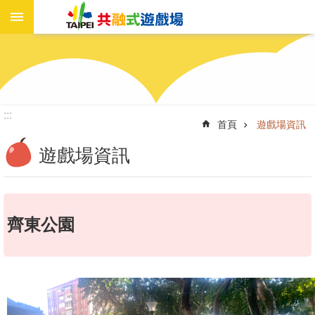
進
跳到主要內容區塊
階
搜
尋
:::
首頁
遊戲場資訊
遊
戲
遊戲場資訊
場
資
訊
齊東公園
新
聞
報
導
工
作