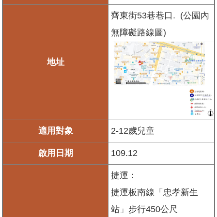
開
放
齊東街53巷巷口. (公園內
宣
無障礙路線圖)
告
隱
私
地址
權
及
資
訊
安
全
適用對象
2-12歲兒童
政
策
啟用日期
109.12
聯
絡
捷運：
我
們
捷運板南線「忠孝新生
站」步行450公尺
陳