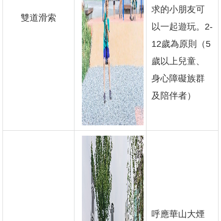
開
求的小朋友可
放
雙道滑索
宣
以一起遊玩。2-
告
12歲為原則（5
隱
歲以上兒童、
私
權
身心障礙族群
及
資
及陪伴者）
訊
安
全
政
策
聯
絡
我
們
陳
呼應華山大煙