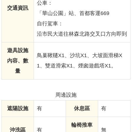
公車：
交通資訊
「華山公園」站、首都客運669
自行駕車：
沿市民大道往林森北路交叉口方向即到
遊具設施
鳥巢鞦韆X1、沙坑X1、大坡面滑梯X
內容、數
1、雙道滑索X1、煙囪遊戲塔X1。
量
周邊設施
遮陽設施
有
休息區
有
輪椅推車
沖洗區
有
無