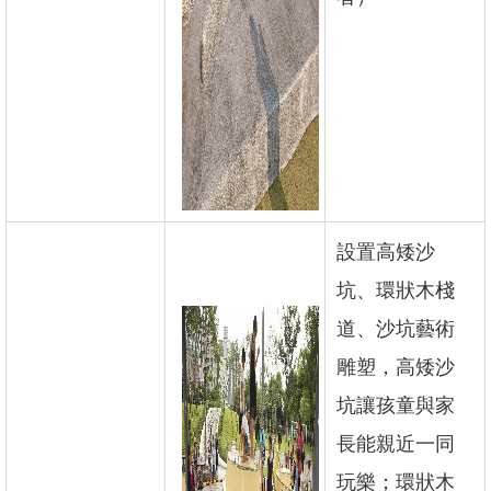
設置高矮沙
坑、環狀木棧
道、沙坑藝術
雕塑，高矮沙
坑讓孩童與家
長能親近一同
玩樂；環狀木