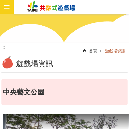
進
跳到主要內容區塊
階
搜
尋
:::
首頁
遊戲場資訊
遊
戲
遊戲場資訊
場
資
訊
中央藝文公園
新
聞
報
導
工
作