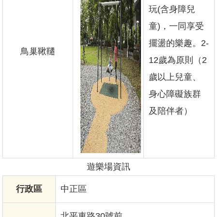
玩(含身障兒
童)，一同享受
擺盪的樂趣。2-
鳥巢鞦韆
12歲為原則（2
歲以上兒童、
身心障礙族群
及陪伴者）
遊樂場資訊
行政區
中正區
北平東路30號前