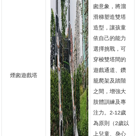
情
囪意象，將溜
系
統
滑梯塑造雙塔
造型，讓孩童
依自己的能力
選擇挑戰，可
穿梭雙塔間的
遊戲通道、鑽
煙囪遊戲塔
籠爬架及踏階
之間，增強大
肢體訓練及專
注力。2-12歲
為原則（2歲以
上兒童、身心