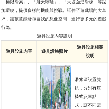
「極限滑索」、「飛天鞦韆」、「大坡面溜滑梯」等設
網
站
施環繞，提供多樣的機能與挑戰。延伸至遊戲場的大草
導
坪，讓孩童能發揮自我的想像空間，進行更多元的遊戲
覽
行為。
臺
北
遊具設施內容說明
市
政
遊具設施相關
府
遊具設施內容
遊具設施照片
說明
臺
北
通
政
滑索區設置雙
府
軌，分別有座
網
站
椅式及單點
資
料
式，讓不同需