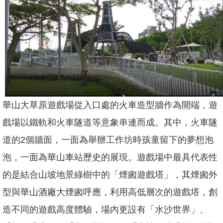
坊/
說
明
會
何
謂
「共
融」
華山大草原遊戲場從入口處的火車造型牆作為開端，遊
規
劃
戲場以鐵軌和火車隧道等意象串連而成。其中，火車隧
中
的
道的2個牆面，一面為舉辦工作坊時孩童留下的夢想泡
遊
泡，一面為華山車站歷史的展現。遊戲場中最具代表性
戲
場
的是結合山坡地景綠樹中的「煙囪遊戲塔」，其煙囪外
回
型與華山酒廠大煙囪呼應，利用高低層次的遊戲塔，創
首
造不同的遊戲高度體驗，場內更設有「水沙世界」、
頁