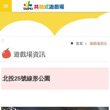
進
跳到主要內容區塊
階
搜
尋
:::
首頁
遊戲場資訊
遊
戲
遊戲場資訊
場
資
訊
北投25號線形公園
新
聞
報
導
工
作