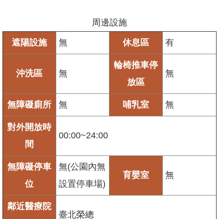
周邊設施
遮陽設施
無
休息區
有
輪椅推車停
沖洗區
無
無
放區
無障礙廁所
無
哺乳室
無
對外開放時
00:00~24:00
間
無障礙停車
無(公園內無
育嬰室
無
位
設置停車場)
鄰近醫療院
臺北榮總