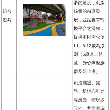
開
滑的速度，刺激
放
組合
孩童的前庭發
宣
告
遊具
展，並設置有轉
隱
換平台之滑梯，
私
權
提供不同需求使
及
用。5-12歲為原
資
訊
則（5歲以上兒
安
全
童、身心障礙族
政
群及陪伴者）。
策
聯
創造擺盪、搖
絡
晃、離地心引力
我
們
等感受，體現多
陳
元性、共同遊玩