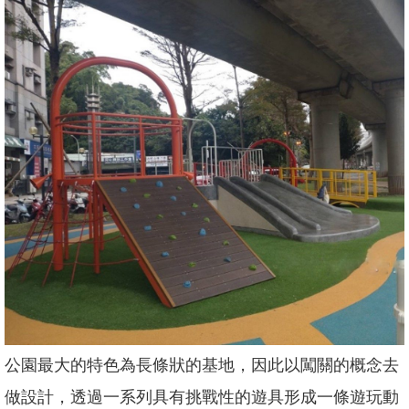
坊/
說
明
會
何
謂
「共
融」
規
劃
中
的
遊
戲
場
回
公園最大的特色為長條狀的基地，因此以闖關的概念去
首
頁
做設計，透過一系列具有挑戰性的遊具形成一條遊玩動