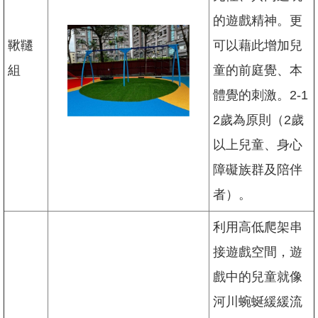
情
系
的遊戲精神。更
統
鞦韆
可以藉此增加兒
組
童的前庭覺、本
體覺的刺激。2-1
2歲為原則（2歲
以上兒童、身心
障礙族群及陪伴
者）。
利用高低爬架串
接遊戲空間，遊
戲中的兒童就像
河川蜿蜒緩緩流