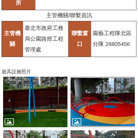
所
主管機關/聯繫資訊
臺北市政府工務
主管機
聯繫窗
園藝工程隊北區
局公園路燈工程
關
口
分隊 28805456
管理處
遊具設施照片