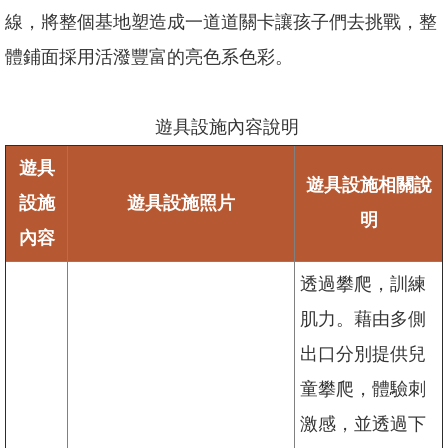
網
線，將整個基地塑造成一道道關卡讓孩子們去挑戰，整
站
體鋪面採用活潑豐富的亮色系色彩。
導
覽
臺
遊具設施內容說明
北
市
遊具
政
遊具設施相關說
府
設施
遊具設施照片
明
內容
臺
北
通
透過攀爬，訓練
肌力。藉由多側
政
府
出口分別提供兒
網
童攀爬，體驗刺
站
資
激感，並透過下
料