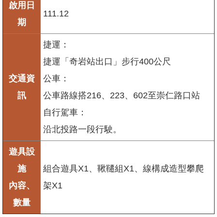
啟用日
111.12
期
捷運：
捷運「奇岩站出口」步行400公尺
交通資
公車：
訊
公車路線搭216、223、602至崇仁路口站
自行駕車：
沿北投路一段行駛。
遊具設
施
組合遊具X1、鞦韆組X1、線構成造型攀爬
內容、
架X1
數量