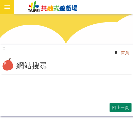
進
跳到主要內容區塊
階
搜
尋
:::
首頁
遊
戲
網站搜尋
場
資
訊
新
聞
報
回上一頁
導
工
作