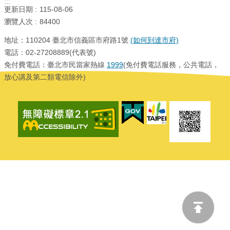
:::
坊/
更新日期
115-08-06
說
瀏覽人次
84400
明
會
地址：110204 臺北市信義區市府路1號
(如何到達市府)
電話：02-27208889(代表號)
何
免付費電話：臺北市民當家熱線
1999
(免付費電話服務，公共電話，
謂
放心講及第二類電信除外)
「共
融」
規
劃
中
的
遊
戲
場
回
首
頁