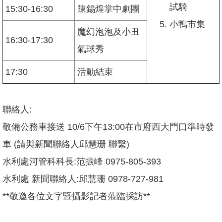
開
試騎
15:30-16:30
陳錫煌掌中劇團
放
宣
小鴨市集
魔幻泡泡及小丑
告
16:30-17:30
氣球秀
隱
私
17:30
活動結束
權
及
資
訊
聯絡人:
安
全
敬備公務車接送 10/6下午13:00在市府西大門口準時發
政
車 (請與新聞聯絡人邱慧珊 聯繫)
策
水利處河管科科長:范振峰 0975-805-393
聯
絡
水利處 新聞聯絡人:邱慧珊 0978-727-981
我
**敬邀各位文字暨攝影記者蒞臨採訪**
們
陳