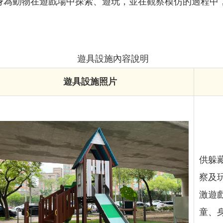
身為動物在遊戲場中探索、遊玩，並在觀察模仿的過程中
遊具設施內容說明
遊具設施照片
供躲
察及
激遊戲
童、