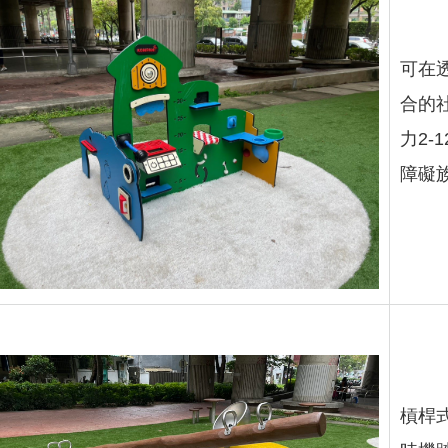
可在
合的
力2-
障礙
槓桿