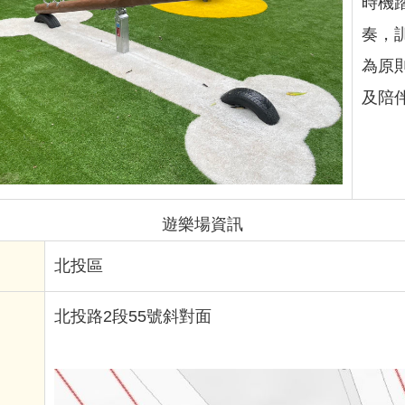
時機
奏，訓
為原
及陪
遊樂場資訊
北投區
北投路2段55號斜對面