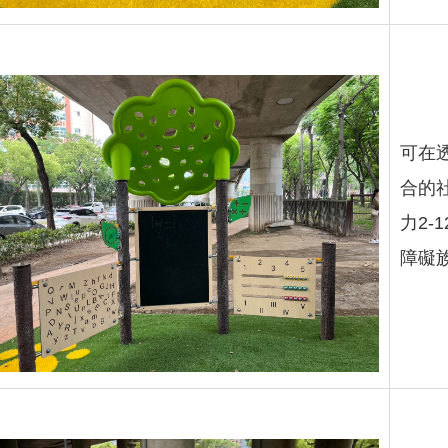
可在
合的
力2-
障礙