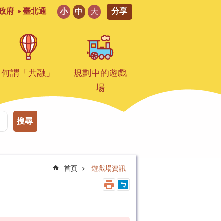
分享
政府
臺北通
小
中
大
何謂「共融」
規劃中的遊戲
場
搜尋
首頁
遊戲場資訊